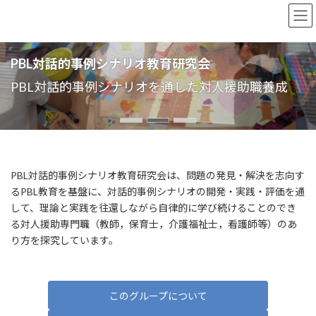
コ
ナ
PBL対話的事例シナリオ教育研究会
ン
ビ
テ
ゲ
ン
ー
PBL対話的事例シナリオ教育研究会
PBL対話的事例シナリオ教育研究会
PBL対話的事例シナリオ教育研究会
ツ
シ
へ
ョ
PBL対話的事例シナリオを通した対人援助職養成
PBL対話的事例シナリオを通した対人援助職養成
PBL対話的事例シナリオを通した対人援助職養成
ス
ン
キ
に
ッ
移
プ
動
PBL対話的事例シナリオ教育研究会は、問題の発見・解決を志向す
るPBL教育を基盤に、対話的事例シナリオの開発・実践・評価を通
して、理論と実践を往還しながら自律的に学び続けることのでき
る対人援助専門職（教師，保育士，介護福祉士，看護師等）のあ
り方を探究しています。
このグループについて